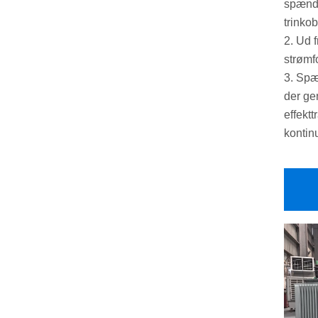
spændi
trinko
2. Ud f
strømf
3. Spæ
der ge
effekt
kontin