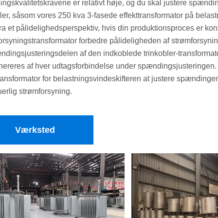
ngskvalitetskravene er relativt høje, og du skal justere spændi
bler, såsom vores 250 kva 3-fasede effekttransformator på belast
ra et pålidelighedsperspektiv, hvis din produktionsproces er kont
orsyningstransformator forbedre pålideligheden af ​​strømforsyni
ndingsjusteringsdelen af ​​den indkoblede trinkobler-transforma
nereres af hver udtagsforbindelse under spændingsjusteringen. 
transformator for belastningsvindeskifteren at justere spændingen
uerlig strømforsyning.
Værksted