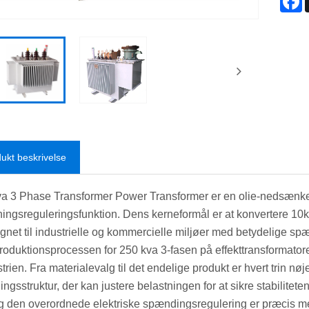
ukt beskrivelse
a 3 Phase Transformer Power Transformer er en olie-nedsænket
ningsreguleringsfunktion. Dens kerneformål er at konvertere 
egnet til industrielle og kommercielle miljøer med betydelige sp
roduktionsprocessen for 250 kva 3-fasen på effekttransformatore
trien. Fra materialevalg til det endelige produkt er hvert trin n
ngsstruktur, der kan justere belastningen for at sikre stabilitet
 og den overordnede elektriske spændingsregulering er præcis med