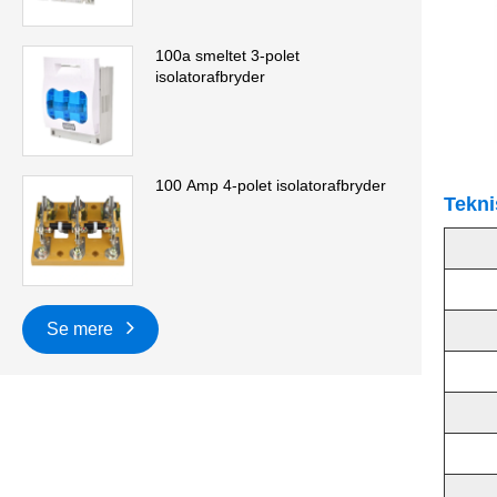
100a smeltet 3-polet
isolatorafbryder
100 Amp 4-polet isolatorafbryder
Tekni
Se mere