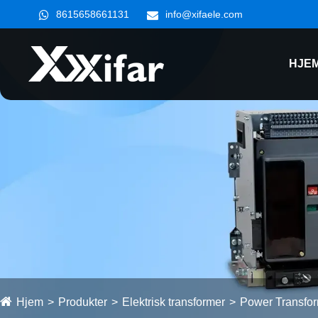
8615658661131
info@xifaele.com
HJE
Hjem
Produkter
Elektrisk transformer
Power Transfo