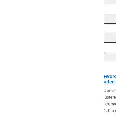
Hvord
uden 
Den st
juster
strøma
1. Fra