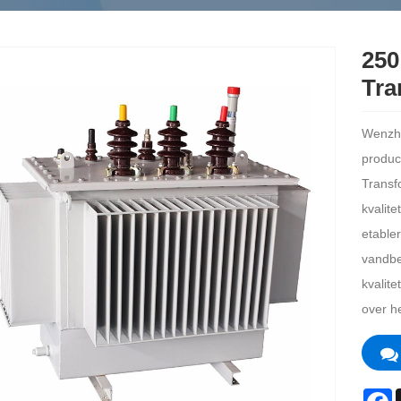
250
Tra
Wenzho
produc
Transf
kvalite
etabler
vandbe
kvalite
over h
F