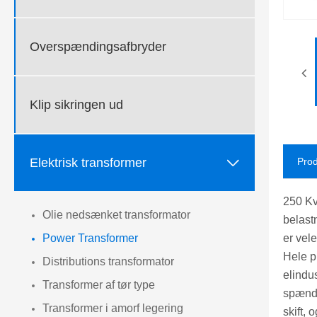
Overspændingsafbryder
Klip sikringen ud

Elektrisk transformer
Prod
250 Kv
Olie nedsænket transformator
belast
er vel
Power Transformer
Hele p
Distributions transformator
elindus
Transformer af tør type
spændi
Transformer i amorf legering
skift,