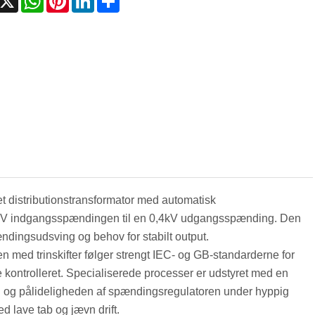
 distributionstransformator med automatisk
10kV indgangsspændingen til en 0,4kV udgangsspænding. Den
ændingsudsving og behov for stabilt output.
n med trinskifter følger strengt IEC- og GB-standarderne for
øje kontrolleret. Specialiserede processer er udstyret med en
en og pålideligheden af ​​spændingsregulatoren under hyppig
 lave tab og jævn drift.