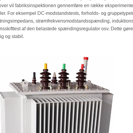
ver vil fabriksinspektionen gennemføre en række eksperimentell
bler. For eksempel DC-modstandstests, forholds- og gruppetypetes
utningsimpedans, strømfrekvensmodstandsspænding, induktionsm
nsskifttest af den belastede spændingsregulator osv. Dette gøres 
ig og stabil.