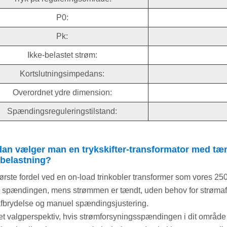
P0:
Pk:
Ikke-belastet strøm:
Kortslutningsimpedans:
Overordnet ydre dimension:
Spændingsreguleringstilstand:
an vælger man en trykskifter-transformator med tænd
belastning?
ørste fordel ved en on-load trinkobler transformer som vores 2
e spændingen, mens strømmen er tændt, uden behov for strømafb
fbrydelse og manuel spændingsjustering.
 et valgperspektiv, hvis strømforsyningsspændingen i dit område e