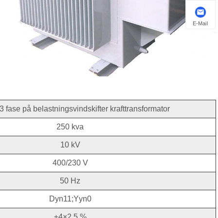
E-Mail
3 fase på belastningsvindskifter krafttransformator
250 kva
10 kV
400/230 V
50 Hz
Dyn11;Yyn0
±4×2,5 %