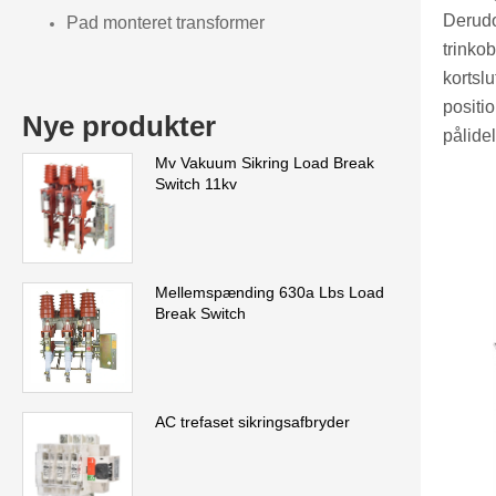
Derudo
Pad monteret transformer
trinko
kortsl
positio
Nye produkter
pålidel
Mv Vakuum Sikring Load Break
Switch 11kv
Mellemspænding 630a Lbs Load
Break Switch
AC trefaset sikringsafbryder