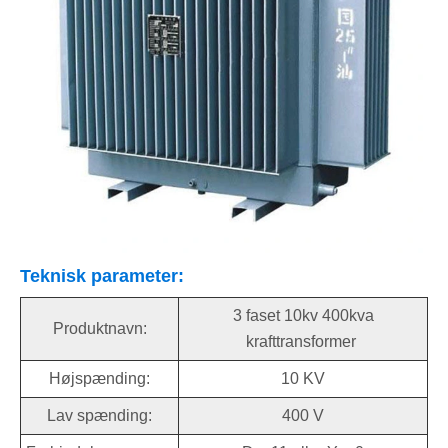
Teknisk parameter:
3 faset 10kv 400kva
Produktnavn:
krafttransformer
Højspænding:
10 KV
Lav spænding:
400 V