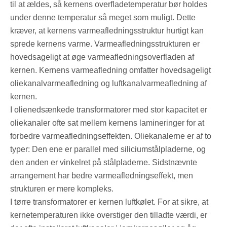
til at ældes, så kernens overfladetemperatur bør holdes
under denne temperatur så meget som muligt. Dette
kræver, at kernens varmeafledningsstruktur hurtigt kan
sprede kernens varme. Varmeafledningsstrukturen er
hovedsageligt at øge varmeafledningsoverfladen af ​​
kernen. Kernens varmeafledning omfatter hovedsageligt
oliekanalvarmeafledning og luftkanalvarmeafledning af
kernen.
I olienedsænkede transformatorer med stor kapacitet er
oliekanaler ofte sat mellem kernens lamineringer for at
forbedre varmeafledningseffekten. Oliekanalerne er af to
typer: Den ene er parallel med siliciumstålpladerne, og
den anden er vinkelret på stålpladerne. Sidstnævnte
arrangement har bedre varmeafledningseffekt, men
strukturen er mere kompleks.
I tørre transformatorer er kernen luftkølet. For at sikre, at
kernetemperaturen ikke overstiger den tilladte værdi, er