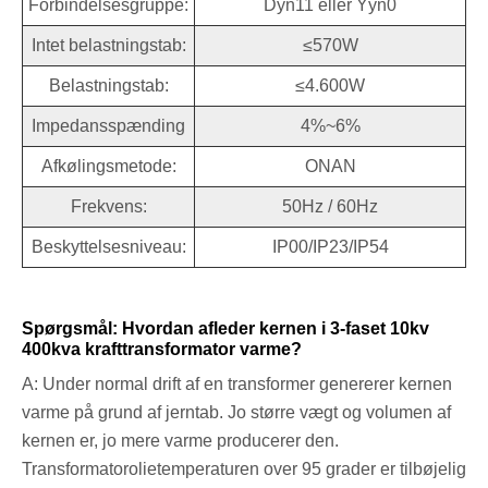
Forbindelsesgruppe:
Dyn11 eller Yyn0
Intet belastningstab:
≤570W
Belastningstab:
≤4.600W
Impedansspænding
4%~6%
Afkølingsmetode:
ONAN
Frekvens:
50Hz / 60Hz
Beskyttelsesniveau:
IP00/IP23/IP54
Spørgsmål: Hvordan afleder kernen i 3-faset 10kv
400kva krafttransformator varme?
A: Under normal drift af en transformer genererer kernen
varme på grund af jerntab. Jo større vægt og volumen af ​​
kernen er, jo mere varme producerer den.
Transformatorolietemperaturen over 95 grader er tilbøjelig