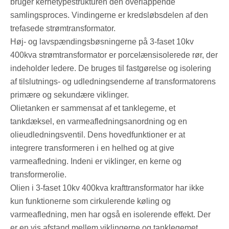
bruger kernetypestrukturen den overlappende
samlingsproces. Vindingerne er kredsløbsdelen af ​​den
trefasede strømtransformator.
Høj- og lavspændingsbøsningerne på 3-faset 10kv
400kva strømtransformator er porcelænsisolerede rør, der
indeholder ledere. De bruges til fastgørelse og isolering
af tilslutnings- og udledningsenderne af transformatorens
primære og sekundære viklinger.
Olietanken er sammensat af et tanklegeme, et
tankdæksel, en varmeafledningsanordning og en
olieudledningsventil. Dens hovedfunktioner er at
integrere transformeren i en helhed og at give
varmeafledning. Indeni er viklinger, en kerne og
transformerolie.
Olien i 3-faset 10kv 400kva krafttransformator har ikke
kun funktionerne som cirkulerende køling og
varmeafledning, men har også en isolerende effekt. Der
er en vis afstand mellem viklingerne og tanklegemet