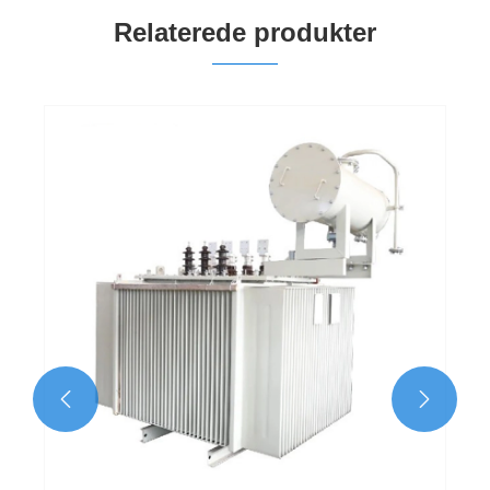
Relaterede produkter
500kva Distribution Electric Power
Transformer
Se mere >>

