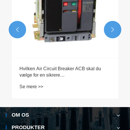


OM OS
PRODUKTER