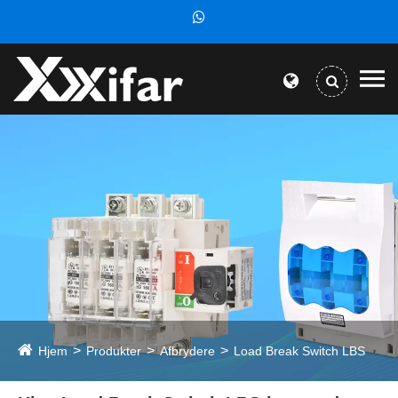
Hjem
Produkter
Afbrydere
Load Break Switch LBS