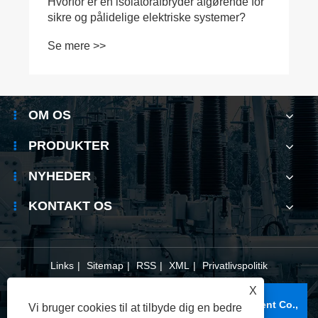
OM OS
PRODUKTER
NYHEDER
KONTAKT OS
Links
|
Sitemap
|
RSS
|
XML
|
Privatlivspolitik
X
Copyright © 2025 Wenzhou Xifa Electrical Equipment Co.,
Vi bruger cookies til at tilbyde dig en bedre