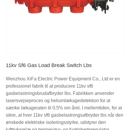
11kv Sf6 Gas Load Break Switch Lbs
Wenzhou XiFa Electric Power Equipment Co., Ltd er en
professionel fabrik til at producere 11kv sf6
gasbelastningsbrudafbryder lbs. Fabrikken anvender
lasersvejseproces og heliumlækagedetektion for at
sænke lækageraten til 0,5% om året. I mellemtiden, for at
sikre, at hver 11kv sf6 gasbelastningsafbryder lbs når den
ønskede elektriske isoleringsstyrke, udstyrer den
lufttryksrelæ og temperatur- og fugtighedsregulator.