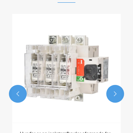
Hvordan kan XIFA AC trefaset
sikringsisolator-afbryder overleve saltluft og
nye sikkerhedsregler?
Se mere >>

