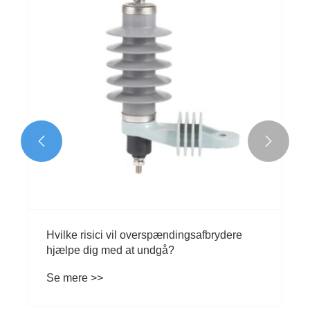
Er en 400A 3P MCCB lukket, støbt
kabinetswitch det bedste valg til pålidelig
industriel strømfordeling
Se mere >>

