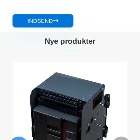
INDSEND

Nye produkter
Power Transformer 200kva med 15kv til
0,4kv
Se mere >>