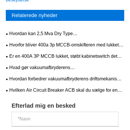
Relaterede nyheder
Hvordan kan 2,5 Mva Dry Type
distributionstransformere forbedre
Hvorfor bliver 400a 3p MCCB-omskifteren med lukket
strømfordelingssikkerheden og effektiviteten
støbt kabinet den foretrukne løsning til pålidelig elektrisk
Er en 400A 3P MCCB lukket, støbt kabinetswitch det
beskyttelse
bedste valg til pålidelig industriel strømfordeling
Hvad gør vakuumafbryderens
fjederladningsdriftsmekanisme essentiel for moderne
Hvordan forbedrer vakuumafbryderens driftsmekanisme
elektriske systemer
mellemspændingskoblingspålidelighed?
Hvilken Air Circuit Breaker ACB skal du vælge for en
sikrere lavspændingsstrømfordeling?
Efterlad mig en besked