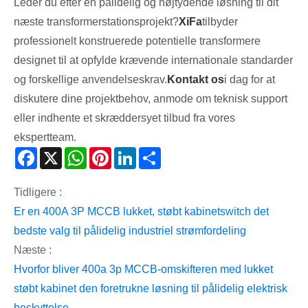
Leder du efter en pålidelig og højtydende løsning til dit
næste transformerstationsprojekt?
XiFa
tilbyder
professionelt konstruerede potentielle transformere
designet til at opfylde krævende internationale standarder
og forskellige anvendelseskrav.
Kontakt os
i dag for at
diskutere dine projektbehov, anmode om teknisk support
eller indhente et skræddersyet tilbud fra vores
ekspertteam.
Facebook
X
WhatsApp
Pinterest
LinkedIn
Share
Tidligere :
Er en 400A 3P MCCB lukket, støbt kabinetswitch det
bedste valg til pålidelig industriel strømfordeling
Næste :
Hvorfor bliver 400a 3p MCCB-omskifteren med lukket
støbt kabinet den foretrukne løsning til pålidelig elektrisk
beskyttelse