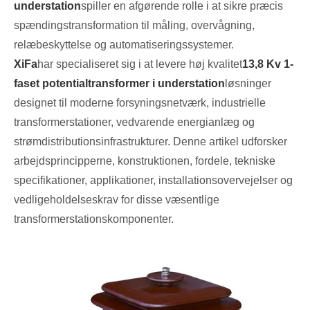
understation
spiller en afgørende rolle i at sikre præcis
spændingstransformation til måling, overvågning,
relæbeskyttelse og automatiseringssystemer.
XiFa
har specialiseret sig i at levere høj kvalitet
13,8 Kv 1-
faset potentialtransformer i understation
løsninger
designet til moderne forsyningsnetværk, industrielle
transformerstationer, vedvarende energianlæg og
strømdistributionsinfrastrukturer. Denne artikel udforsker
arbejdsprincipperne, konstruktionen, fordele, tekniske
specifikationer, applikationer, installationsovervejelser og
vedligeholdelseskrav for disse væsentlige
transformerstationskomponenter.