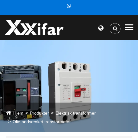
Hjem
Produkter
Elektrisk transformer
Olie nedsænket transformator