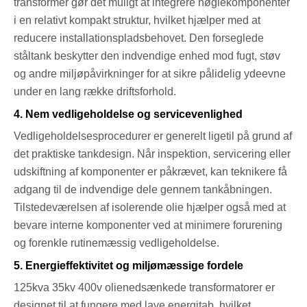
transformer gør det muligt at integrere nøglekomponenter
i en relativt kompakt struktur, hvilket hjælper med at
reducere installationspladsbehovet. Den forseglede
ståltank beskytter den indvendige enhed mod fugt, støv
og andre miljøpåvirkninger for at sikre pålidelig ydeevne
under en lang række driftsforhold.
4. Nem vedligeholdelse og servicevenlighed
Vedligeholdelsesprocedurer er generelt ligetil på grund af
det praktiske tankdesign. Når inspektion, servicering eller
udskiftning af komponenter er påkrævet, kan teknikere få
adgang til de indvendige dele gennem tankåbningen.
Tilstedeværelsen af ​​isolerende olie hjælper også med at
bevare interne komponenter ved at minimere forurening
og forenkle rutinemæssig vedligeholdelse.
5. Energieffektivitet og miljømæssige fordele
125kva 35kv 400v olienedsænkede transformatorer er
designet til at fungere med lave energitab, hvilket