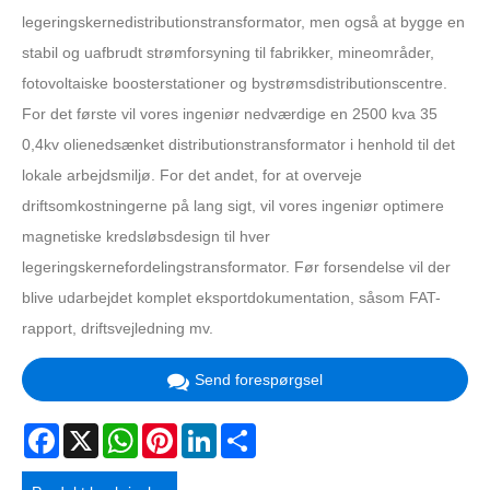
legeringskernedistributionstransformator, men også at bygge en
stabil og uafbrudt strømforsyning til fabrikker, mineområder,
fotovoltaiske boosterstationer og bystrømsdistributionscentre.
For det første vil vores ingeniør nedværdige en 2500 kva 35
0,4kv olienedsænket distributionstransformator i henhold til det
lokale arbejdsmiljø. For det andet, for at overveje
driftsomkostningerne på lang sigt, vil vores ingeniør optimere
magnetiske kredsløbsdesign til hver
legeringskernefordelingstransformator. Før forsendelse vil der
blive udarbejdet komplet eksportdokumentation, såsom FAT-
rapport, driftsvejledning mv.
Send forespørgsel
Facebook
X
WhatsApp
Pinterest
LinkedIn
Share