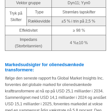
Vektor gruppe
Dyn11; Yyn0
Type
Strømløs tapskifter
Tryk på
Skifter
Rækkevidde
±5 % i trin på 2,5 %
Effektivitet
≥ 98 %
Impedans
4 %±10 %
(Storbritannien)
Markedsudsigter for olienedsænkede
transformere:
Ifølge den seneste rapport fra Global Market Insights Inc.
forventes det globale marked for olienedsænkede
krafttransformere at nå op på USD 25,1 milliarder i 2034.
Sammenlignet med USD 14,1 milliarder i 2024 og anslået
USD 15,1 milliarder i 2025, forventes markedet at vokse
med en sammensat årlig vækstrate på 5,8 procent. Den