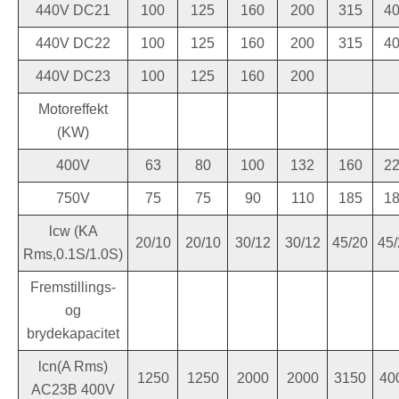
440V DC21
100
125
160
200
315
4
440V DC22
100
125
160
200
315
4
440V DC23
100
125
160
200
Motoreffekt
(KW)
400V
63
80
100
132
160
2
750V
75
75
90
110
185
1
lcw (KA
20/10
20/10
30/12
30/12
45/20
45/
Rms,0.1S/1.0S)
Fremstillings-
og
brydekapacitet
lcn(A Rms)
1250
1250
2000
2000
3150
40
AC23B 400V