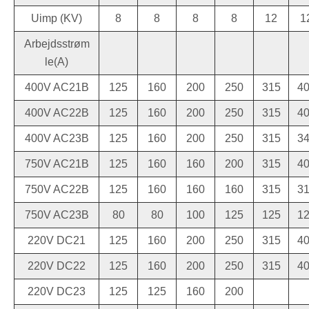
Uimp (KV)
8
8
8
8
12
1
Arbejdsstrøm
le(A)
400V AC21B
125
160
200
250
315
4
400V AC22B
125
160
200
250
315
4
400V AC23B
125
160
200
250
315
3
750V AC21B
125
160
160
200
315
4
750V AC22B
125
160
160
160
315
3
750V AC23B
80
80
100
125
125
1
220V DC21
125
160
200
250
315
4
220V DC22
125
160
200
250
315
4
220V DC23
125
125
160
200