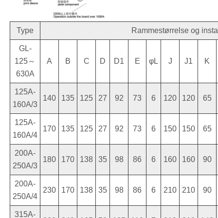
Type
Rammestørrelse og instal
GL-
125～
A
B
C
D
D1
E
φL
J
J1
K
630A
125A-
140
135
125
27
92
73
6
120
120
65
160A/3
125A-
170
135
125
27
92
73
6
150
150
65
160A/4
200A-
180
170
138
35
98
86
6
160
160
90
250A/3
200A-
230
170
138
35
98
86
6
210
210
90
250A/4
315A-