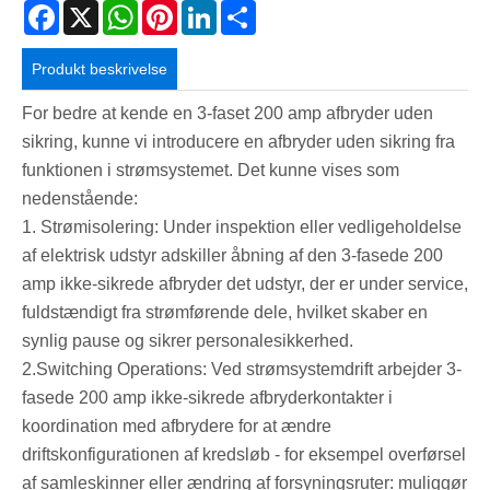
Facebook
X
WhatsApp
Pinterest
LinkedIn
Share
Produkt beskrivelse
For bedre at kende en 3-faset 200 amp afbryder uden
sikring, kunne vi introducere en afbryder uden sikring fra
funktionen i strømsystemet. Det kunne vises som
nedenstående:
1. Strømisolering: Under inspektion eller vedligeholdelse
af elektrisk udstyr adskiller åbning af den 3-fasede 200
amp ikke-sikrede afbryder det udstyr, der er under service,
fuldstændigt fra strømførende dele, hvilket skaber en
synlig pause og sikrer personalesikkerhed.
2.Switching Operations: Ved strømsystemdrift arbejder 3-
fasede 200 amp ikke-sikrede afbryderkontakter i
koordination med afbrydere for at ændre
driftskonfigurationen af ​​kredsløb - for eksempel overførsel
af samleskinner eller ændring af forsyningsruter: muliggør