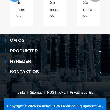
Se
Se
Se
Circuit
Circuit
Break
Breaker
Breaker
Switch
mere
mere
mere
ACB
(ACB)
(LBS)
>>
>>
>>
strømfordelingssikkerhed
og
vigtig
?
og
hvordan
for
pålidelighed?
sikrer
moderne
den
strømdistribut
OM OS
pålidelig
strømbeskyttelse
PRODUKTER
i
moderne
NYHEDER
elektriske
systemer
KONTAKT OS
Links
|
Sitemap
|
RSS
|
XML
|
Privatlivspolitik
Copyright © 2025 Wenzhou Xifa Electrical Equipment Co.,