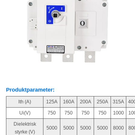
Produktparameter:
lth (A)
125A
160A
200A
250A
315A
40
Ui(V)
750
750
750
750
1000
10
Dielektrisk
5000
5000
5000
5000
8000
80
styrke (V)