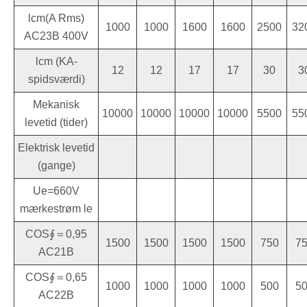
lcm(A Rms)
1000
1000
1600
1600
2500
32
AC23B 400V
lcm (KA-
12
12
17
17
30
3
spidsværdi)
Mekanisk
10000
10000
10000
10000
5500
55
levetid (tider)
Elektrisk levetid
(gange)
Ue=660V
mærkestrøm le
COS∮＝0,95
1500
1500
1500
1500
750
7
AC21B
COS∮＝0,65
1000
1000
1000
1000
500
5
AC22B