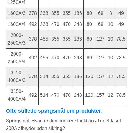
1250A/4
1600A/3
378
338
355
355
186
80
69
8
49
1600A/4
492
338
470
470
248
80
69
10
49
2000-
378
455
355
355
186
80
127
10
78.5
2500A/3
2000-
492
455
470
470
248
80
127
10
78.5
2500A/4
3150-
378
514
355
355
186
120
157
12
78.5
4000A/3
3150-
492
514
470
470
248
120
157
12
78.5
4000A/4
Ofte stillede spørgsmål om produkter:
Spørgsmål: Hvad er den primære funktion af en 3-faset
200A afbryder uden sikring?