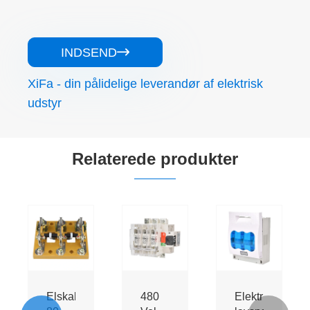
INDSEND

XiFa - din pålidelige leverandør af elektrisk
udstyr
Relaterede produkter
Elskab
480
Elektrisk