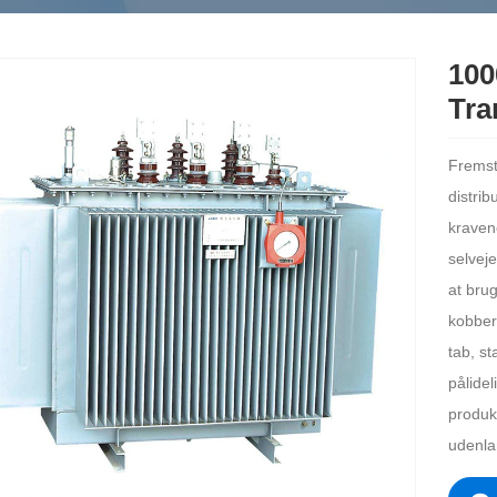
100
Tra
Fremst
distrib
kraven
selvej
at bru
kobberv
tab, s
pålidel
produk
udenla