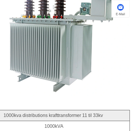
E-Mail
1000kva distributions krafttransformer 11 til 33kv
1000kVA