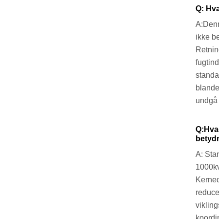
Q: Hva
A:Denn
ikke b
Retning
fugtin
standar
blande
undgå l
Q:Hvad
betydn
A: Sta
1000kv
Kerned
reduce
viklin
koordi