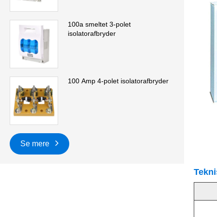
100a smeltet 3-polet
isolatorafbryder
100 Amp 4-polet isolatorafbryder
Se mere
Tekni