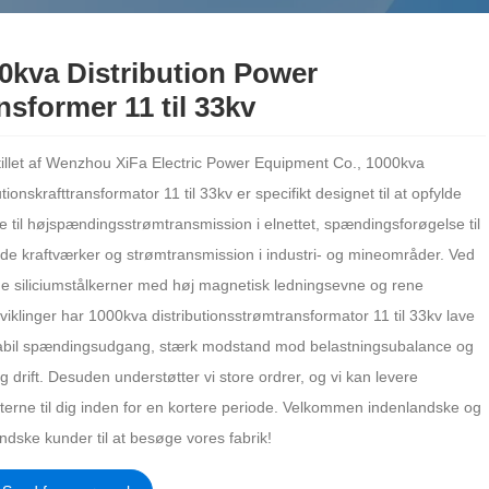
0kva Distribution Power
nsformer 11 til 33kv
illet af Wenzhou XiFa Electric Power Equipment Co., 1000kva
utionskrafttransformator 11 til 33kv er specifikt designet til at opfylde
e til højspændingsstrømtransmission i elnettet, spændingsforøgelse til
ede kraftværker og strømtransmission i industri- og mineområder. Ved
ge siliciumstålkerner med høj magnetisk ledningsevne og rene
iklinger har 1000kva distributionsstrømtransformator 11 til 33kv lave
tabil spændingsudgang, stærk modstand mod belastningsubalance og
ig drift. Desuden understøtter vi store ordrer, og vi kan levere
terne til dig inden for en kortere periode. Velkommen indenlandske og
ndske kunder til at besøge vores fabrik!