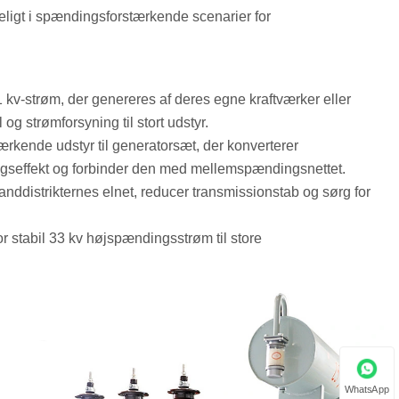
ligt i spændingsforstærkende scenarier for
1 kv-strøm, der genereres af deres egne kraftværker eller
 og strømforsyning til stort udstyr.
rkende udstyr til generatorsæt, der konverterer
ngseffekt og forbinder den med mellemspændingsnettet.
anddistrikternes elnet, reducer transmissionstab og sørg for
r stabil 33 kv højspændingsstrøm til store
WhatsApp