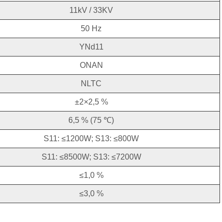
11kV / 33KV
50 Hz
YNd11
ONAN
NLTC
±2×2,5 %
6,5 % (75 ℃)
S11: ≤1200W; S13: ≤800W
S11: ≤8500W; S13: ≤7200W
≤1,0 %
≤3,0 %