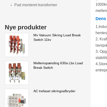
1000kv
Pad monteret transformer
melle
Dens 
Nye produkter
1.Indu
hentes 
Mv Vakuum Sikring Load Break
2. Kra
Switch 11kv
lavspæ
3. Opg
stabili
Mellemspænding 630a Lbs Load
4.Stor
Break Switch
entrep
AC trefaset sikringsafbryder