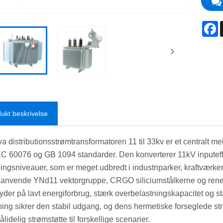
F
ukt beskrivelse
a distributionsstrømtransformatoren 11 til 33kv er et centralt m
C 60076 og GB 1094 standarder. Den konverterer 11kV inputeffek
ngsniveauer, som er meget udbredt i industriparker, kraftværker
 anvende YNd11 vektorgruppe, CRGO siliciumstålkerne og rene ko
yder på lavt energiforbrug, stærk overbelastningskapacitet og
ning sikrer den stabil udgang, og dens hermetiske forseglede stru
ålidelig strømstøtte til forskellige scenarier.