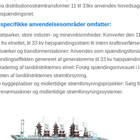
a distributionsstrømtransformer 11 til 33kv anvendes hovedsage
mspændingsnet.
specifikke anvendelsesområder omfatter:
striparker, store industri- og minevirksomheder: Konverter den 1
fra elnettet, til 33 kv højspændingsstrøm til intern kraftoverførsel
ftværker og transformerstationer: Anvendes som spændingsforstæ
ndingseffekten genereret af generatorerne til 33 kv højspændi
radering af landdistrikternes elnet: Forøg spændingsniveauet i l
teten af ​​landdistrikternes strømforsyning.
e byggepladser og midlertidige strømforsyningsprojekter: Sørg fo
renørmaskiner og midlertidige strømforsyningssystemer.