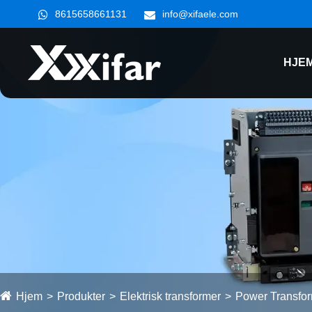
8615658661131
info@xifaele.com
HJE
Hjem
Produkter
Elektrisk transformer
Power Transfo