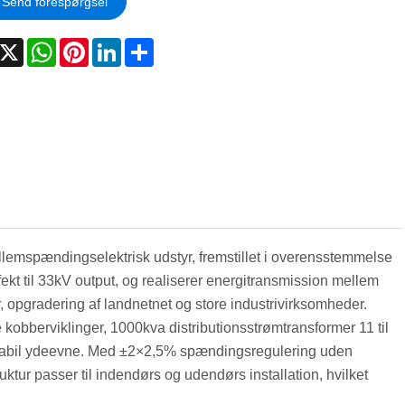
Send forespørgsel
acebook
X
WhatsApp
Pinterest
LinkedIn
Share
ellemspændingselektrisk udstyr, fremstillet i overensstemmelse
t til 33kV output, og realiserer energitransmission mellem
, opgradering af landnetnet og store industrivirksomheder.
bberviklinger, 1000kva distributionsstrømtransformer 11 til
 stabil ydeevne. Med ±2×2,5% spændingsregulering uden
ktur passer til indendørs og udendørs installation, hvilket