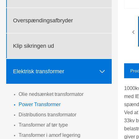
Overspændingsafbryder
Klip sikringen ud

Elektrisk transformer
Prod
1000kv
Olie nedsænket transformator
med IE
spændi
Power Transformer
Ved at
Distributions transformator
33kv b
Transformer af tør type
belast
Transformer i amorf legering
giver p