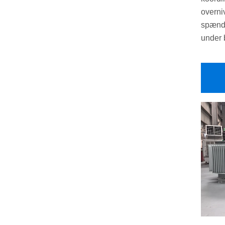
overni
spændi
under 