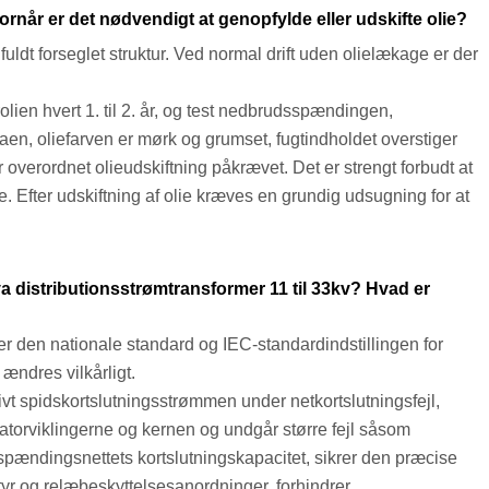
rnår er det nødvendigt at genopfylde eller udskifte olie?
ldt forseglet struktur. Ved normal drift uden olielækage er der
olien hvert 1. til 2. år, og test nedbrudsspændingen,
aen, oliefarven er mørk og grumset, fugtindholdet overstiger
er overordnet olieudskiftning påkrævet. Det er strengt forbudt at
e. Efter udskiftning af olie kræves en grundig udsugning for at
 distributionsstrømtransformer 11 til 33kv? Hvad er
 er den nationale standard og IEC-standardindstillingen for
ændres vilkårligt.
ivt spidskortslutningsstrømmen under netkortslutningsfejl,
rmatorviklingerne og kernen og undgår større fejl såsom
pændingsnettets kortslutningskapacitet, sikrer den præcise
tyr og relæbeskyttelsesanordninger, forhindrer