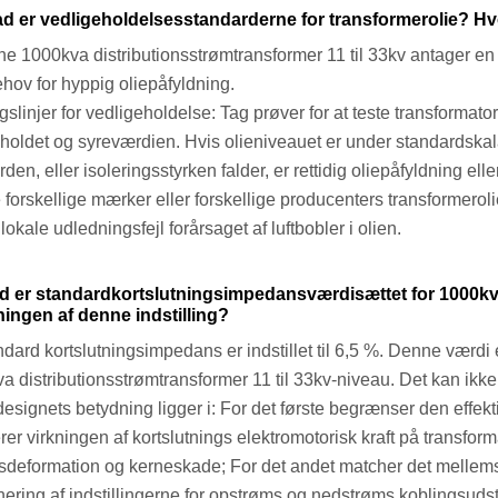
d er vedligeholdelsesstandarderne for transformerolie? Hvo
e 1000kva distributionsstrømtransformer 11 til 33kv antager en fu
ehov for hyppig oliepåfyldning.
slinjer for vedligeholdelse: Tag prøver for at teste transformator
dholdet og syreværdien. Hvis olieniveauet er under standardskal
den, eller isoleringsstyrken falder, er rettidig oliepåfyldning ell
 forskellige mærker eller forskellige producenters transformeroli
okale udledningsfejl forårsaget af luftbobler i olien.
 er standardkortslutningsimpedansværdisættet for 1000kva
ingen af ​​denne indstilling?
ndard kortslutningsimpedans er indstillet til 6,5 %. Denne værdi
a distributionsstrømtransformer 11 til 33kv-niveau. Det kan ikke 
esignets betydning ligger i: For det første begrænser den effekt
rer virkningen af ​​kortslutnings elektromotorisk kraft på transfo
gsdeformation og kerneskade; For det andet matcher det mellems
nering af indstillingerne for opstrøms og nedstrøms koblingsuds