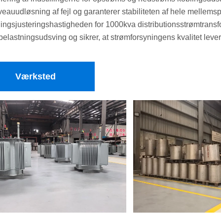
veauudløsning af fejl og garanterer stabiliteten af ​​hele mellem
ngsjusteringshastigheden for 1000kva distributionsstrømtransfo
belastningsudsving og sikrer, at strømforsyningens kvalitet lever
Værksted