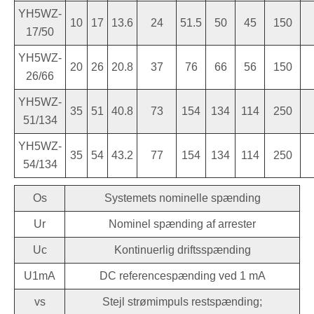
YH5WZ-
10
17
13.6
24
51.5
50
45
150
17/50
YH5WZ-
20
26
20.8
37
76
66
56
150
26/66
YH5WZ-
35
51
40.8
73
154
134
114
250
51/134
YH5WZ-
35
54
43.2
77
154
134
114
250
54/134
Os
Systemets nominelle spænding
Ur
Nominel spænding af arrester
Uc
Kontinuerlig driftsspænding
U1mA
DC referencespænding ved 1 mA
vs
Stejl strømimpuls restspænding;