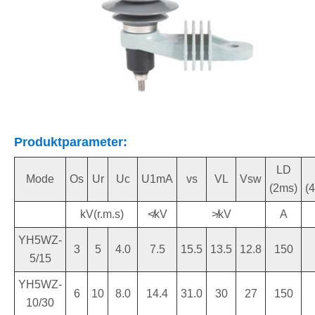
Produktparameter:
LD
Mode
Os
Ur
Uc
U1mA
vs
VL
Vsw
(2ms)
(
kV(r.m.s)
≮kV
≯kV
A
YH5WZ-
3
5
4.0
7.5
15.5
13.5
12.8
150
5/15
YH5WZ-
6
10
8.0
14.4
31.0
30
27
150
10/30