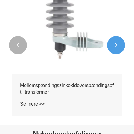


ndingszinkoxidoverspændingsafleder
33kv High Volta
rmer
Transformer
>
Se mere >>
Nyhedsanbefalinger