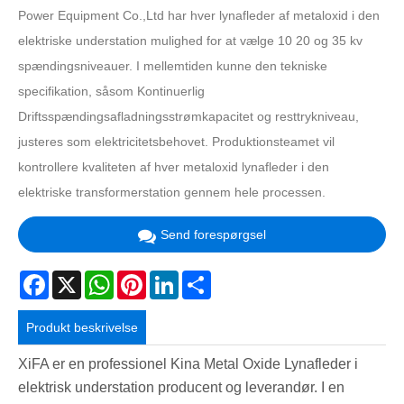
Power Equipment Co.,Ltd har hver lynafleder af metaloxid i den
elektriske understation mulighed for at vælge 10 20 og 35 kv
spændingsniveauer. I mellemtiden kunne den tekniske
specifikation, såsom Kontinuerlig
Driftsspændingsafladningsstrømkapacitet og resttrykniveau,
justeres som elektricitetsbehovet. Produktionsteamet vil
kontrollere kvaliteten af ​​hver metaloxid lynafleder i den
elektriske transformerstation gennem hele processen.
Send forespørgsel
Facebook
X
WhatsApp
Pinterest
LinkedIn
Share
Produkt beskrivelse
XiFA er en professionel Kina Metal Oxide Lynafleder i
elektrisk understation producent og leverandør. I en