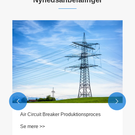
Hvilke risici vil overspændingsafbrydere
hjælpe dig med at undgå?
Se mere >>


s